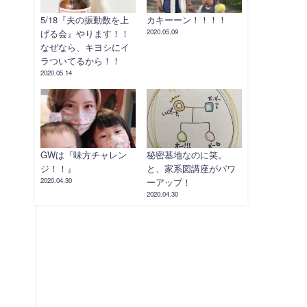
5/18『夫の振動数を上
カキーーン！！！！
げる会』やります！！
2020.05.09
なぜなら、キヨシにイ
ラついてるから！！
2020.05.14
GWは『味方チャレン
秘密基地なのに笑。
ジ！！』
と、家系図講座がパワ
2020.04.30
ーアップ！
2020.04.30