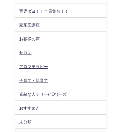
育児ダヨ！！全員集合！！
家系図講座
お客様の声
サロン
アロマテラピー
子育て・親育て
素敵な人シリ―(^O^)―ズ
おすすめ♪
未分類