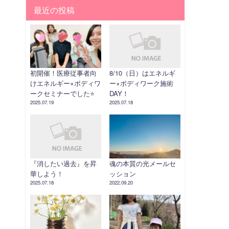
最近の投稿
初開催！医療従事者向
8/10（日）はエネルギ
けエネルギー×ボディワ
ー×ボディワーク施術
ークセミナーでした⭐️
DAY！
2025.07.19
2025.07.18
『消したい過去』を昇
魂の本質の光メールセ
華しよう！
ッション
2025.07.18
2022.09.20