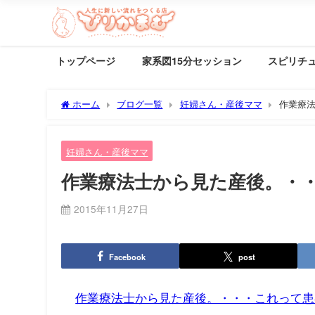
トップページ
家系図15分セッション
スピリチ
ホーム
ブログ一覧
妊婦さん・産後ママ
作業療
妊婦さん・産後ママ
作業療法士から見た産後。・
2015年11月27日
Facebook
post
作業療法士から見た産後。・・・これって患