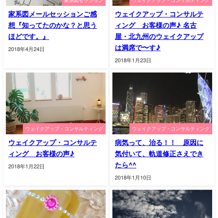
家系図セッション
ウェイクアップ・コンサルティング
家系図メールセッションご感
ウェイクアップ・コンサルテ
想『知ってたのかな？と思う
ィング お客様の声♪ 名古
ほどです。』
屋・北九州のウェイクアップ
は満席で〜す♪
2018年4月24日
2018年1月23日
ウェイクアップ・コンサルティング
ウェイクアップ・コンサルティング
ウェイクアップ・コンサルテ
病気って、治る！！ 原因に
ィング お客様の声♪
気付いて、軌道修正さえでき
たら^^
2018年1月22日
2018年1月10日