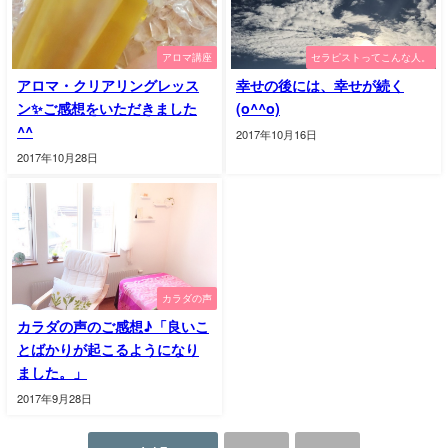
アロマ講座
セラピストってこんな人。
アロマ・クリアリングレッス
幸せの後には、幸せが続く
ン✨ご感想をいただきました
(o^^o)
^^
2017年10月16日
2017年10月28日
カラダの声
カラダの声のご感想♪「良いこ
とばかりが起こるようになり
ました。」
2017年9月28日