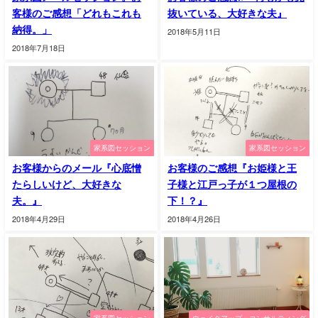
客様のご感想「どれもこれも
抜いている、大好きな夫』
納得。」
2018年5月11日
2018年7月18日
家系図セッション
家系図セッション
お客様からのメール『心底憎
お客様のご感想『お姫様と王
たらしいけど、大好きな
子様と江戸っ子が１つ屋根の
夫。』
下！？』
2018年4月29日
2018年4月26日