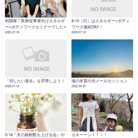
初開催！医療従事者向けエネルギ
8/10（日）はエネルギー×ボディ
ー×ボディワークセミナーでした⭐️
ワーク施術DAY！
2025.07.19
2025.07.18
『消したい過去』を昇華しよう！
魂の本質の光メールセッション
2025.07.18
2022.09.20
5/18『夫の振動数を上げる会』や
カキーーン！！！！