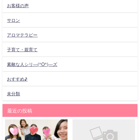
お客様の声
サロン
アロマテラピー
子育て・親育て
素敵な人シリ―(^O^)―ズ
おすすめ♪
未分類
最近の投稿