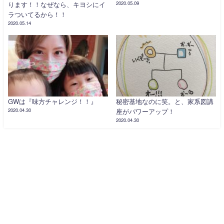
ります！！なぜなら、キヨシにイ
2020.05.09
ラついてるから！！
2020.05.14
GWは『味方チャレンジ！！』
秘密基地なのに笑。と、家系図講
2020.04.30
座がパワーアップ！
2020.04.30
トップページ
ご予約とお問い合わせ
特定商取引法に基づく表記
人生に新しい流れを作る店、振動数、アロマテラピー、産後ケア、マタニテ