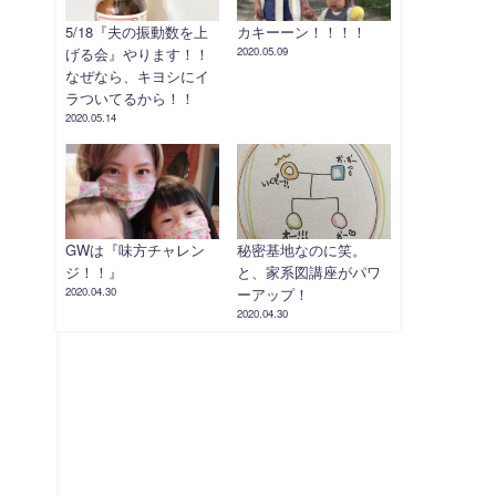
5/18『夫の振動数を上
カキーーン！！！！
げる会』やります！！
2020.05.09
なぜなら、キヨシにイ
ラついてるから！！
2020.05.14
GWは『味方チャレン
秘密基地なのに笑。
ジ！！』
と、家系図講座がパワ
2020.04.30
ーアップ！
2020.04.30