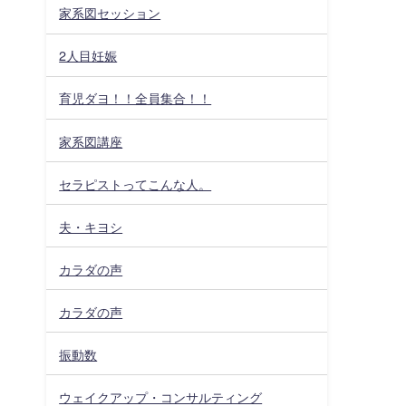
家系図セッション
2人目妊娠
育児ダヨ！！全員集合！！
家系図講座
セラピストってこんな人。
夫・キヨシ
カラダの声
カラダの声
振動数
ウェイクアップ・コンサルティング