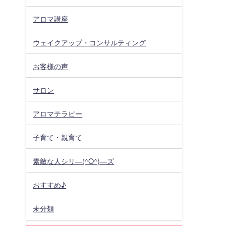
アロマ講座
ウェイクアップ・コンサルティング
お客様の声
サロン
アロマテラピー
子育て・親育て
素敵な人シリ―(^O^)―ズ
おすすめ♪
未分類