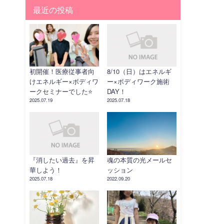
最近の投稿
初開催！医療従事者向
8/10（日）はエネルギ
けエネルギー×ボディワ
ー×ボディワーク施術
ークセミナーでした⭐️
DAY！
2025.07.19
2025.07.18
『消したい過去』を昇
魂の本質の光メールセ
華しよう！
ッション
2025.07.18
2022.09.20