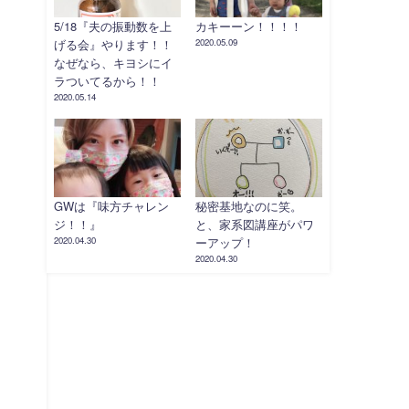
5/18『夫の振動数を上
カキーーン！！！！
げる会』やります！！
2020.05.09
なぜなら、キヨシにイ
ラついてるから！！
2020.05.14
GWは『味方チャレン
秘密基地なのに笑。
ジ！！』
と、家系図講座がパワ
2020.04.30
ーアップ！
2020.04.30