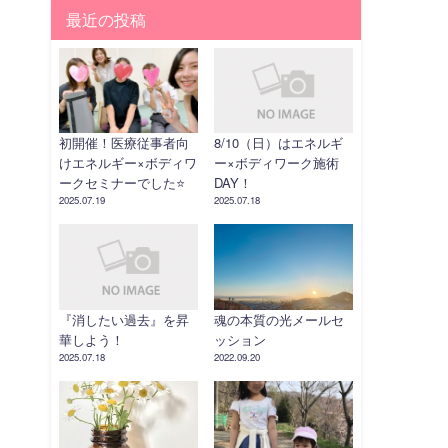
最近の投稿
初開催！医療従事者向
8/10（日）はエネルギ
けエネルギー×ボディワ
ー×ボディワーク施術
ークセミナーでした⭐️
DAY！
2025.07.19
2025.07.18
『消したい過去』を昇
魂の本質の光メールセ
華しよう！
ッション
2025.07.18
2022.09.20