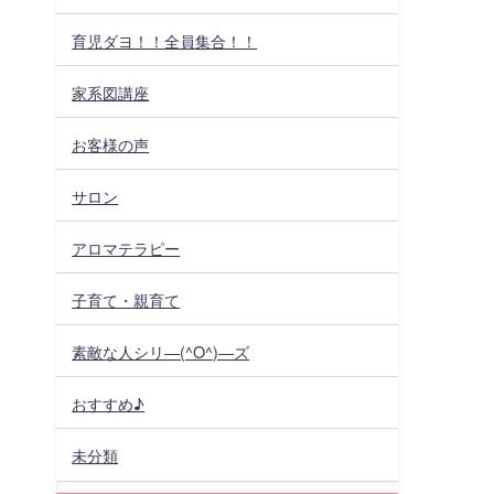
育児ダヨ！！全員集合！！
家系図講座
お客様の声
サロン
アロマテラピー
子育て・親育て
素敵な人シリ―(^O^)―ズ
おすすめ♪
未分類