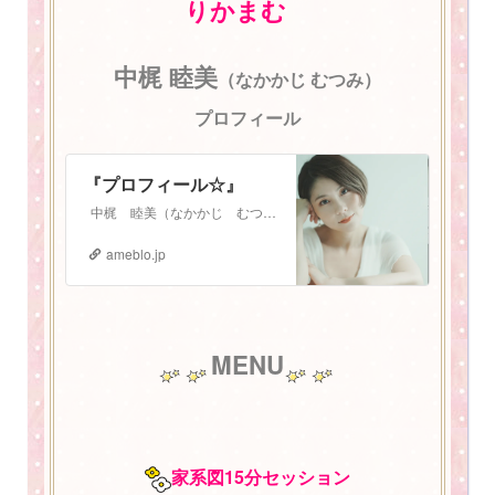
りかまむ
中梶 睦美
（なかかじ むつみ）
プロフィール
『プロフィール☆』
中梶 睦美（なかかじ むつみ） 1987年3月3日生まれ。 札幌在住 2児の母。振動数マスタートレーナー。 少し長いプロフィールになりますが、お読みいた…
ameblo.jp
MENU
家系図15分セッション