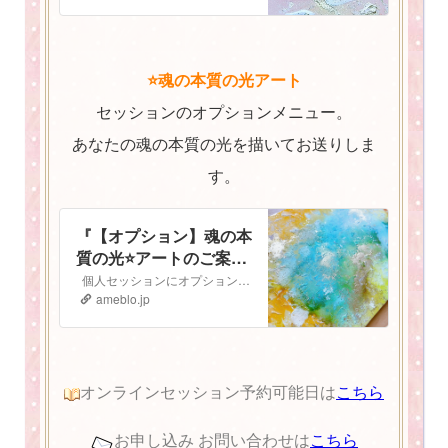
⭐️魂の本質の光アート
セッションのオプションメニュー。
あなたの魂の本質の光を描いてお送りしま
す。
『【オプション】魂の本
質の光⭐️アートのご案
内』
個人セッションにオプションで追加ができる 魂の本質の光⭐️アート のご案内です 魂の本質の光とは人は皆、胸の中にキラキラと輝く光を持っています。 私…
ameblo.jp
オンラインセッション予約可能日は
こちら
お申し込み お問い合わせは
こちら