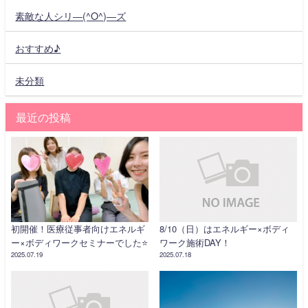
素敵な人シリ―(^O^)―ズ
おすすめ♪
未分類
最近の投稿
初開催！医療従事者向けエネルギ
8/10（日）はエネルギー×ボディ
ー×ボディワークセミナーでした⭐️
ワーク施術DAY！
2025.07.19
2025.07.18