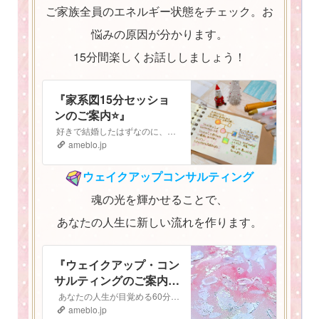
ご家族全員のエネルギー状態をチェック。お
悩みの原因が分かります。
15分間楽しくお話ししましょう！
『家系図15分セッショ
ンのご案内⭐️』
好きで結婚したはずなのに、子どもも大好きなはずなのに なぜか最近上手くいかない。 気持ちがうまく伝えられないし、自分の立ち位置がよく分からなくなってしまっ…
ameblo.jp
ウェイクアップコンサルティング
魂の光を輝かせることで、
あなたの人生に新しい流れを作ります。
『ウェイクアップ・コン
サルティングのご案内
⭐️』
あなたの人生が目覚める60分間 ウェイクアップコンサルティング ご予約はこちらから▶︎▷予約フォーム ウェイクアップ・コンサルティングへようこそ！…
ameblo.jp