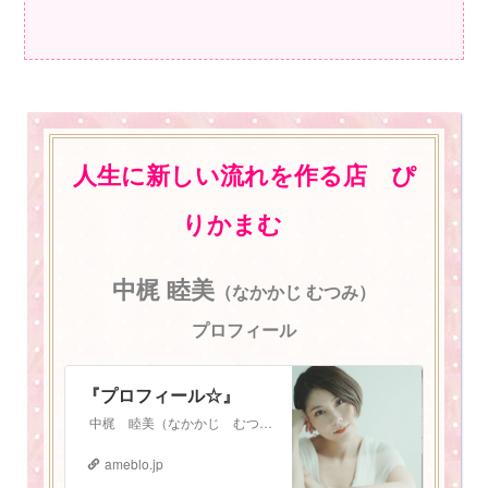
人生に新しい流れを作る店 ぴ
りかまむ
中梶 睦美
（なかかじ むつみ）
プロフィール
『プロフィール☆』
中梶 睦美（なかかじ むつみ） 1987年3月3日生まれ。 札幌在住 2児の母。振動数マスタートレーナー。 少し長いプロフィールになりますが、お読みいた…
ameblo.jp