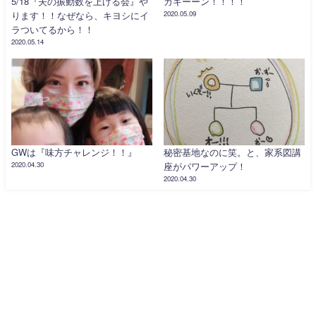
5/18『夫の振動数を上げる会』や
カキーーン！！！！
ります！！なぜなら、キヨシにイ
2020.05.09
ラついてるから！！
2020.05.14
GWは『味方チャレンジ！！』
秘密基地なのに笑。と、家系図講
2020.04.30
座がパワーアップ！
2020.04.30
トップページ
ご予約とお問い合わせ
特定商取引法に基づく表記
人生に新しい流れを作る店、振動数、アロマテラピー、産後ケア、マタニテ