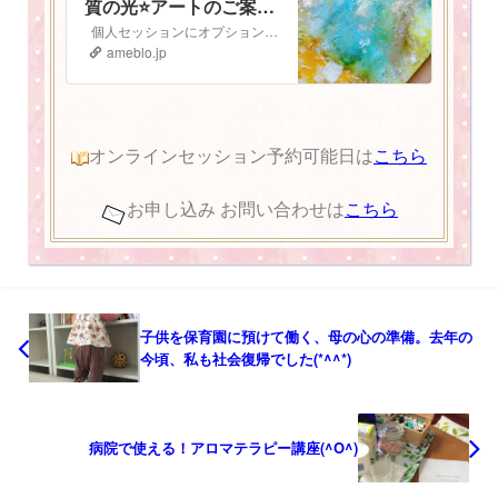
質の光⭐️アートのご案
内』
個人セッションにオプションで追加ができる 魂の本質の光⭐️アート のご案内です 魂の本質の光とは人は皆、胸の中にキラキラと輝く光を持っています。 私…
ameblo.jp
オンラインセッション予約可能日は
こちら
お申し込み お問い合わせは
こちら
子供を保育園に預けて働く、母の心の準備。去年の
今頃、私も社会復帰でした(*^^*)
病院で使える！アロマテラピー講座(^O^)