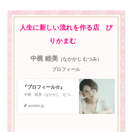
人生に新しい流れを作る店 ぴ
りかまむ
中梶 睦美
（なかかじ むつみ）
プロフィール
『プロフィール☆』
中梶 睦美（なかかじ むつみ） 1987年3月3日生まれ。 札幌在住 2児の母。振動数マスタートレーナー。 少し長いプロフィールになりますが、お読みいた…
ameblo.jp