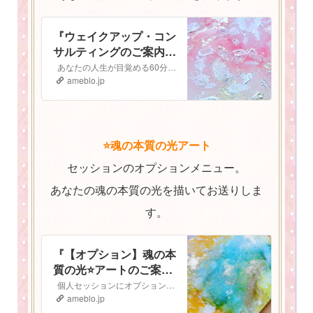
『ウェイクアップ・コン
サルティングのご案内
⭐️』
あなたの人生が目覚める60分間 ウェイクアップコンサルティング ご予約はこちらから▶︎▷予約フォーム ウェイクアップ・コンサルティングへようこそ！…
ameblo.jp
⭐️魂の本質の光アート
セッションのオプションメニュー。
あなたの魂の本質の光を描いてお送りしま
す。
『【オプション】魂の本
質の光⭐️アートのご案
内』
個人セッションにオプションで追加ができる 魂の本質の光⭐️アート のご案内です 魂の本質の光とは人は皆、胸の中にキラキラと輝く光を持っています。 私…
ameblo.jp