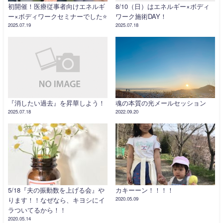
初開催！医療従事者向けエネルギ
8/10（日）はエネルギー×ボディ
ー×ボディワークセミナーでした⭐️
ワーク施術DAY！
2025.07.19
2025.07.18
『消したい過去』を昇華しよう！
魂の本質の光メールセッション
2025.07.18
2022.09.20
5/18『夫の振動数を上げる会』や
カキーーン！！！！
ります！！なぜなら、キヨシにイ
2020.05.09
ラついてるから！！
2020.05.14