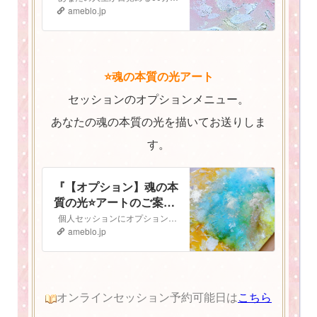
ameblo.jp
⭐️魂の本質の光アート
セッションのオプションメニュー。
あなたの魂の本質の光を描いてお送りしま
す。
『【オプション】魂の本
質の光⭐️アートのご案
内』
個人セッションにオプションで追加ができる 魂の本質の光⭐️アート のご案内です 魂の本質の光とは人は皆、胸の中にキラキラと輝く光を持っています。 私…
ameblo.jp
オンラインセッション予約可能日は
こちら