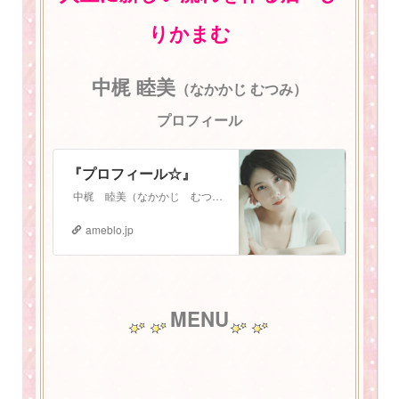
りかまむ
中梶 睦美
（なかかじ むつみ）
プロフィール
『プロフィール☆』
中梶 睦美（なかかじ むつみ） 1987年3月3日生まれ。 札幌在住 2児の母。振動数マスタートレーナー。 少し長いプロフィールになりますが、お読みいた…
ameblo.jp
MENU