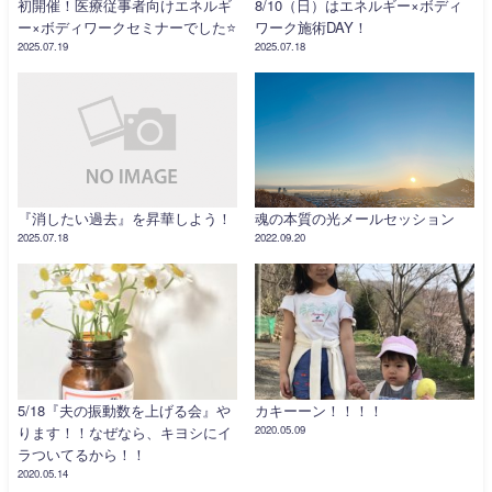
初開催！医療従事者向けエネルギ
8/10（日）はエネルギー×ボディ
ー×ボディワークセミナーでした⭐️
ワーク施術DAY！
2025.07.19
2025.07.18
『消したい過去』を昇華しよう！
魂の本質の光メールセッション
2025.07.18
2022.09.20
5/18『夫の振動数を上げる会』や
カキーーン！！！！
ります！！なぜなら、キヨシにイ
2020.05.09
ラついてるから！！
2020.05.14