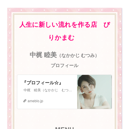
人生に新しい流れを作る店 ぴ
りかまむ
中梶 睦美
（なかかじ むつみ）
プロフィール
『プロフィール☆』
中梶 睦美（なかかじ むつみ） 1987年3月3日生まれ。 札幌在住 2児の母。振動数マスタートレーナー。 少し長いプロフィールになりますが、お読みいた…
ameblo.jp