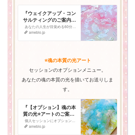
『ウェイクアップ・コン
サルティングのご案内
⭐️』
あなたの人生が目覚める60分間 ウェイクアップコンサルティング ご予約はこちらから▶︎▷予約フォーム ウェイクアップ・コンサルティングへようこそ！…
ameblo.jp
⭐️魂の本質の光アート
セッションのオプションメニュー。
あなたの魂の本質の光を描いてお送りしま
す。
『【オプション】魂の本
質の光⭐️アートのご案
内』
個人セッションにオプションで追加ができる 魂の本質の光⭐️アート のご案内です 魂の本質の光とは人は皆、胸の中にキラキラと輝く光を持っています。 私…
ameblo.jp