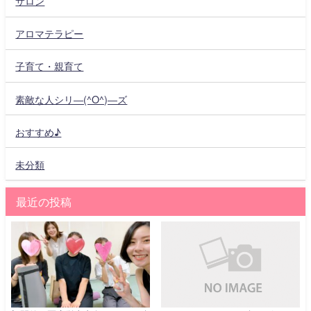
サロン
アロマテラピー
子育て・親育て
素敵な人シリ―(^O^)―ズ
おすすめ♪
未分類
最近の投稿