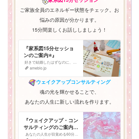
ご家族全員のエネルギー状態をチェック。お
悩みの原因が分かります。
15分間楽しくお話ししましょう！
『家系図15分セッショ
ンのご案内⭐️』
好きで結婚したはずなのに、子どもも大好きなはずなのに なぜか最近上手くいかない。 気持ちがうまく伝えられないし、自分の立ち位置がよく分からなくなってしまっ…
ameblo.jp
ウェイクアップコンサルティング
魂の光を輝かせることで、
あなたの人生に新しい流れを作ります。
『ウェイクアップ・コン
サルティングのご案内
⭐️』
あなたの人生が目覚める60分間 ウェイクアップコンサルティング ご予約はこちらから▶︎▷予約フォーム ウェイクアップ・コンサルティングへようこそ！…