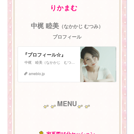
りかまむ
中梶 睦美
（なかかじ むつみ）
プロフィール
『プロフィール☆』
中梶 睦美（なかかじ むつみ） 1987年3月3日生まれ。 札幌在住 2児の母。振動数マスタートレーナー。 少し長いプロフィールになりますが、お読みいた…
ameblo.jp
MENU
家系図15分セッション