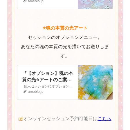
ameblo.jp
⭐️魂の本質の光アート
セッションのオプションメニュー。
あなたの魂の本質の光を描いてお送りしま
す。
『【オプション】魂の本
質の光⭐️アートのご案
内』
個人セッションにオプションで追加ができる 魂の本質の光⭐️アート のご案内です 魂の本質の光とは人は皆、胸の中にキラキラと輝く光を持っています。 私…
ameblo.jp
オンラインセッション予約可能日は
こちら