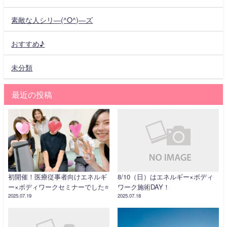
素敵な人シリ―(^O^)―ズ
おすすめ♪
未分類
最近の投稿
初開催！医療従事者向けエネルギ
8/10（日）はエネルギー×ボディ
ー×ボディワークセミナーでした⭐️
ワーク施術DAY！
2025.07.19
2025.07.18