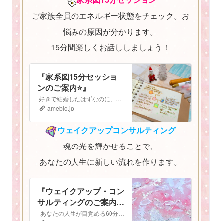
ご家族全員のエネルギー状態をチェック。お
悩みの原因が分かります。
15分間楽しくお話ししましょう！
『家系図15分セッショ
ンのご案内⭐️』
好きで結婚したはずなのに、子どもも大好きなはずなのに なぜか最近上手くいかない。 気持ちがうまく伝えられないし、自分の立ち位置がよく分からなくなってしまっ…
ameblo.jp
ウェイクアップコンサルティング
魂の光を輝かせることで、
あなたの人生に新しい流れを作ります。
『ウェイクアップ・コン
サルティングのご案内
⭐️』
あなたの人生が目覚める60分間 ウェイクアップコンサルティング ご予約はこちらから▶︎▷予約フォーム ウェイクアップ・コンサルティングへようこそ！…