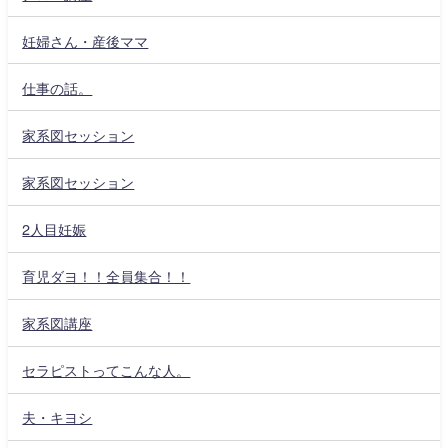
妊婦さん・産後ママ
仕事の話。
家系図セッション
家系図セッション
2人目妊娠
育児ダヨ！！全員集合！！
家系図講座
セラピストってこんな人。
夫・キヨシ