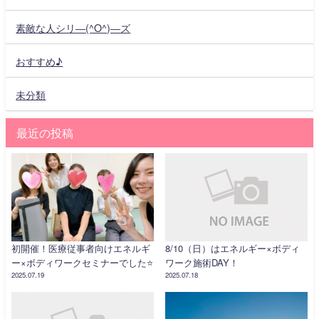
素敵な人シリ―(^O^)―ズ
おすすめ♪
未分類
最近の投稿
初開催！医療従事者向けエネルギ
8/10（日）はエネルギー×ボディ
ー×ボディワークセミナーでした⭐️
ワーク施術DAY！
2025.07.19
2025.07.18