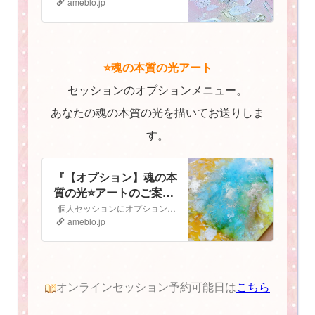
ameblo.jp
⭐️魂の本質の光アート
セッションのオプションメニュー。
あなたの魂の本質の光を描いてお送りしま
す。
『【オプション】魂の本
質の光⭐️アートのご案
内』
個人セッションにオプションで追加ができる 魂の本質の光⭐️アート のご案内です 魂の本質の光とは人は皆、胸の中にキラキラと輝く光を持っています。 私…
ameblo.jp
オンラインセッション予約可能日は
こちら