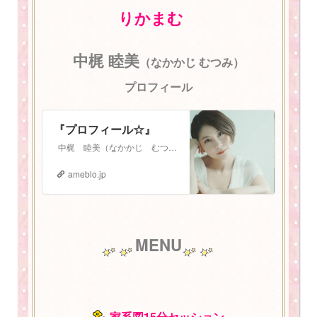
りかまむ
中梶 睦美
（なかかじ むつみ）
プロフィール
『プロフィール☆』
中梶 睦美（なかかじ むつみ） 1987年3月3日生まれ。 札幌在住 2児の母。振動数マスタートレーナー。 少し長いプロフィールになりますが、お読みいた…
ameblo.jp
MENU
家系図15分セッション