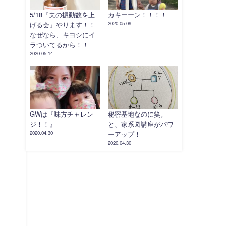
5/18『夫の振動数を上
カキーーン！！！！
げる会』やります！！
2020.05.09
なぜなら、キヨシにイ
ラついてるから！！
2020.05.14
GWは『味方チャレン
秘密基地なのに笑。
ジ！！』
と、家系図講座がパワ
2020.04.30
ーアップ！
2020.04.30