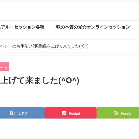
ュアル・セッション各種
魂の本質の光☆オンラインセッション
ベントのお手伝い?振動数を上げて来ました(^O^)
)―ズ
げて来ました(^O^)
はてブ
Pocket
Feedly