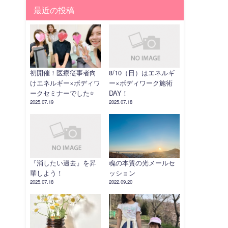
最近の投稿
初開催！医療従事者向
8/10（日）はエネルギ
けエネルギー×ボディワ
ー×ボディワーク施術
ークセミナーでした⭐️
DAY！
2025.07.19
2025.07.18
『消したい過去』を昇
魂の本質の光メールセ
華しよう！
ッション
2025.07.18
2022.09.20