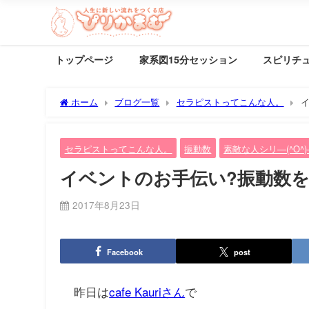
トップページ
家系図15分セッション
スピリチ
ホーム
ブログ一覧
セラピストってこんな人。
イ
セラピストってこんな人。
振動数
素敵な人シリ―(^O^
イベントのお手伝い?振動数を上
2017年8月23日
Facebook
post
昨日は
cafe Kauriさん
で