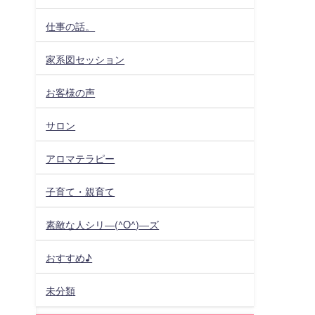
仕事の話。
家系図セッション
お客様の声
サロン
アロマテラピー
子育て・親育て
素敵な人シリ―(^O^)―ズ
おすすめ♪
未分類