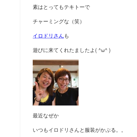
素はとってもテキトーで
チャーミングな（笑）
イロドリさん
も
遊びに来てくれたましたよ( ^ω^ )
最近なぜか
いつもイロドリさんと服装がかぶる。。