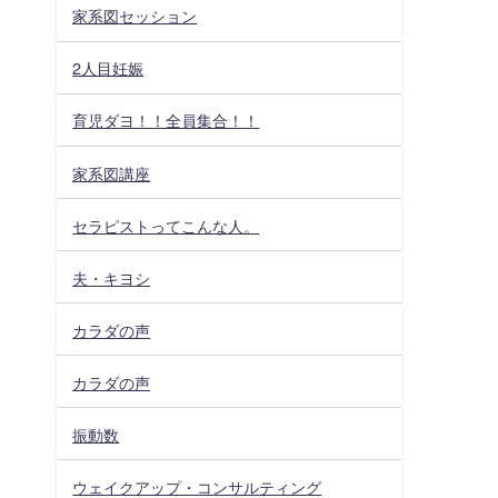
家系図セッション
2人目妊娠
育児ダヨ！！全員集合！！
家系図講座
セラピストってこんな人。
夫・キヨシ
カラダの声
カラダの声
振動数
ウェイクアップ・コンサルティング