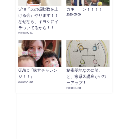
5/18『夫の振動数を上
カキーーン！！！！
げる会』やります！！
2020.05.09
なぜなら、キヨシにイ
ラついてるから！！
2020.05.14
GWは『味方チャレン
秘密基地なのに笑。
ジ！！』
と、家系図講座がパワ
2020.04.30
ーアップ！
2020.04.30