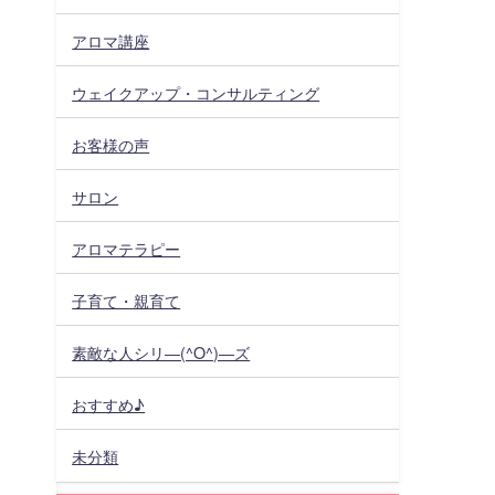
アロマ講座
ウェイクアップ・コンサルティング
お客様の声
サロン
アロマテラピー
子育て・親育て
素敵な人シリ―(^O^)―ズ
おすすめ♪
未分類