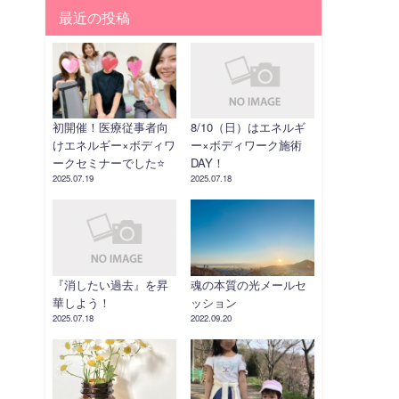
最近の投稿
初開催！医療従事者向
8/10（日）はエネルギ
けエネルギー×ボディワ
ー×ボディワーク施術
ークセミナーでした⭐️
DAY！
2025.07.19
2025.07.18
『消したい過去』を昇
魂の本質の光メールセ
華しよう！
ッション
2025.07.18
2022.09.20