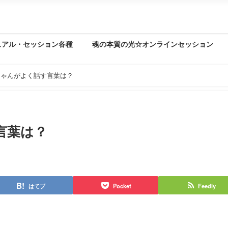
ュアル・セッション各種
魂の本質の光☆オンラインセッション
ちゃんがよく話す言葉は？
言葉は？
はてブ
Pocket
Feedly