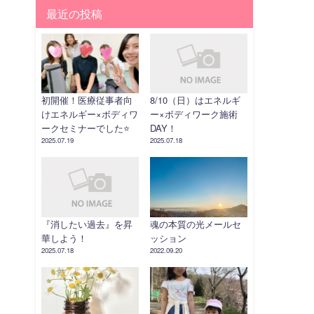
最近の投稿
初開催！医療従事者向
8/10（日）はエネルギ
けエネルギー×ボディワ
ー×ボディワーク施術
ークセミナーでした⭐️
DAY！
2025.07.19
2025.07.18
『消したい過去』を昇
魂の本質の光メールセ
華しよう！
ッション
2025.07.18
2022.09.20