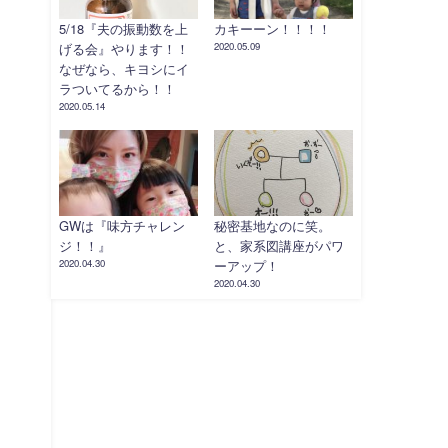
5/18『夫の振動数を上
カキーーン！！！！
げる会』やります！！
2020.05.09
なぜなら、キヨシにイ
ラついてるから！！
2020.05.14
GWは『味方チャレン
秘密基地なのに笑。
ジ！！』
と、家系図講座がパワ
2020.04.30
ーアップ！
2020.04.30