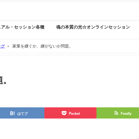
ュアル・セッション各種
魂の本質の光☆オンラインセッション
ング
家業を継ぐか、継がないか問題。
題。
はてブ
Pocket
Feedly