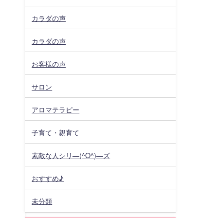
カラダの声
カラダの声
お客様の声
サロン
アロマテラピー
子育て・親育て
素敵な人シリ―(^O^)―ズ
おすすめ♪
未分類