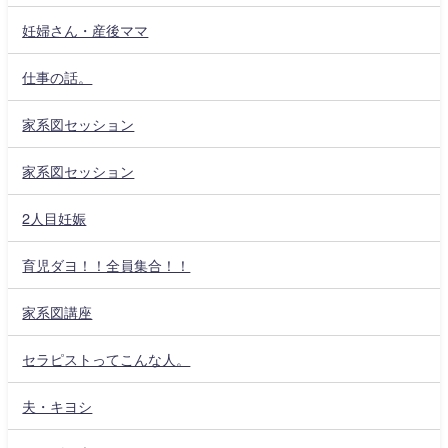
妊婦さん・産後ママ
仕事の話。
家系図セッション
家系図セッション
2人目妊娠
育児ダヨ！！全員集合！！
家系図講座
セラピストってこんな人。
夫・キヨシ