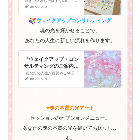
好きで結婚したはずなのに、子どもも大好きなはずなのに なぜか最近上手くいかない。 気持ちがうまく伝えられないし、自分の立ち位置がよく分からなくなってしまっ…
ameblo.jp
ウェイクアップコンサルティング
魂の光を輝かせることで、
あなたの人生に新しい流れを作ります。
『ウェイクアップ・コン
サルティングのご案内
⭐️』
あなたの人生が目覚める60分間 ウェイクアップコンサルティング ご予約はこちらから▶︎▷予約フォーム ウェイクアップ・コンサルティングへようこそ！…
ameblo.jp
⭐️魂の本質の光アート
セッションのオプションメニュー。
あなたの魂の本質の光を描いてお送りしま
す。