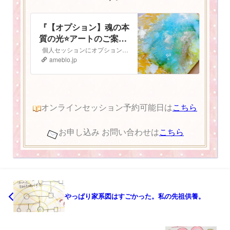
『【オプション】魂の本
質の光⭐️アートのご案
内』
個人セッションにオプションで追加ができる 魂の本質の光⭐️アート のご案内です 魂の本質の光とは人は皆、胸の中にキラキラと輝く光を持っています。 私…
ameblo.jp
オンラインセッション予約可能日は
こちら
お申し込み お問い合わせは
こちら
やっぱり家系図はすごかった。私の先祖供養。