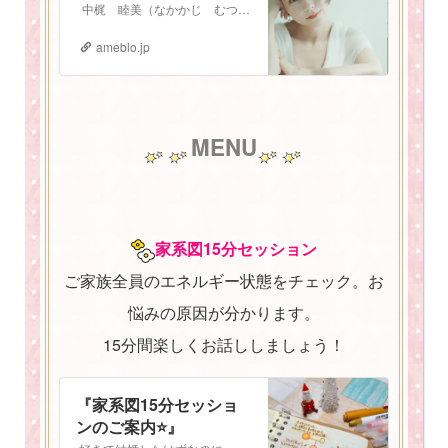
中梶 睦美（なかかじ むつみ） 1987年3月3日生まれ。 札幌在住 2児の母。振動数マスタートレーナー。 少し長いプロフィールになりますが、お読みいた…
ameblo.jp
MENU
家系図15分セッション
ご家族全員のエネルギー状態をチェック。お
悩みの原因が分かります。
15分間楽しくお話ししましょう！
『家系図15分セッショ
ンのご案内⭐️』