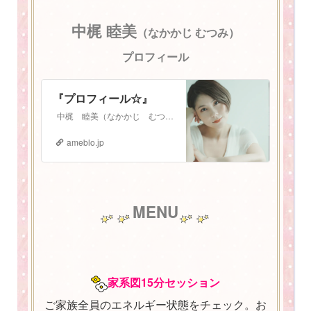
中梶 睦美
（なかかじ むつみ）
プロフィール
『プロフィール☆』
中梶 睦美（なかかじ むつみ） 1987年3月3日生まれ。 札幌在住 2児の母。振動数マスタートレーナー。 少し長いプロフィールになりますが、お読みいた…
ameblo.jp
MENU
家系図15分セッション
ご家族全員のエネルギー状態をチェック。お