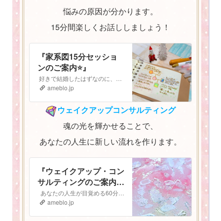
悩みの原因が分かります。
15分間楽しくお話ししましょう！
『家系図15分セッショ
ンのご案内⭐️』
好きで結婚したはずなのに、子どもも大好きなはずなのに なぜか最近上手くいかない。 気持ちがうまく伝えられないし、自分の立ち位置がよく分からなくなってしまっ…
ameblo.jp
ウェイクアップコンサルティング
魂の光を輝かせることで、
あなたの人生に新しい流れを作ります。
『ウェイクアップ・コン
サルティングのご案内
⭐️』
あなたの人生が目覚める60分間 ウェイクアップコンサルティング ご予約はこちらから▶︎▷予約フォーム ウェイクアップ・コンサルティングへようこそ！…
ameblo.jp