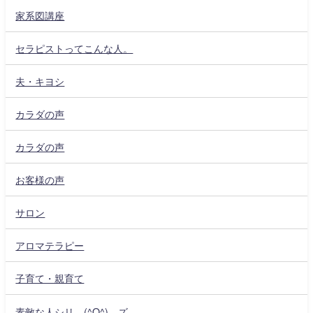
家系図講座
セラピストってこんな人。
夫・キヨシ
カラダの声
カラダの声
お客様の声
サロン
アロマテラピー
子育て・親育て
素敵な人シリ―(^O^)―ズ