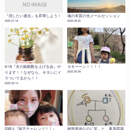
『消したい過去』を昇華しよう！
魂の本質の光メールセッション
2025.07.18
2022.09.20
5/18『夫の振動数を上げる会』や
カキーーン！！！！
ります！！なぜなら、キヨシにイ
2020.05.09
ラついてるから！！
2020.05.14
GWは『味方チャレンジ！！』
秘密基地なのに笑。と、家系図講