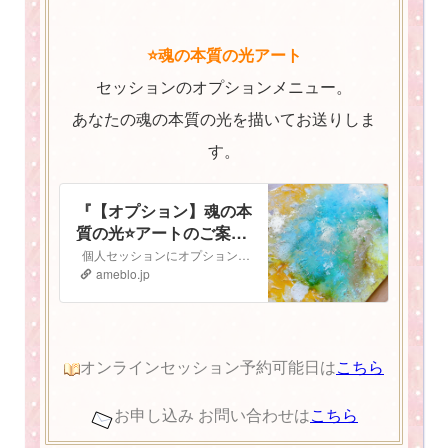
⭐️魂の本質の光アート
セッションのオプションメニュー。
あなたの魂の本質の光を描いてお送りしま
す。
『【オプション】魂の本
質の光⭐️アートのご案
内』
個人セッションにオプションで追加ができる 魂の本質の光⭐️アート のご案内です 魂の本質の光とは人は皆、胸の中にキラキラと輝く光を持っています。 私…
ameblo.jp
オンラインセッション予約可能日は
こちら
お申し込み お問い合わせは
こちら