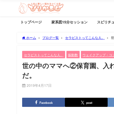
トップページ
家系図15分セッション
スピリチ
ホーム
ブログ一覧
セラピストってこんな人。
セラピストってこんな人。
振動数
ウェイクアップ・コ
世の中のママへ②保育園、入
だ。
2019年4月17日
Facebook
post