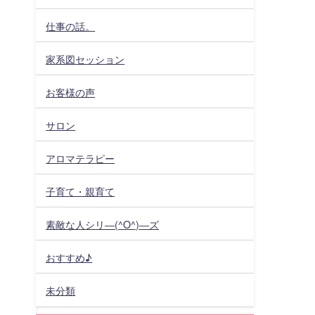
仕事の話。
家系図セッション
お客様の声
サロン
アロマテラピー
子育て・親育て
素敵な人シリ―(^O^)―ズ
おすすめ♪
未分類