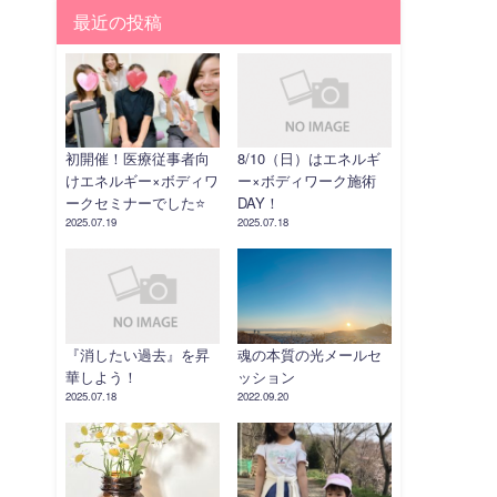
最近の投稿
初開催！医療従事者向
8/10（日）はエネルギ
けエネルギー×ボディワ
ー×ボディワーク施術
ークセミナーでした⭐️
DAY！
2025.07.19
2025.07.18
『消したい過去』を昇
魂の本質の光メールセ
華しよう！
ッション
2025.07.18
2022.09.20