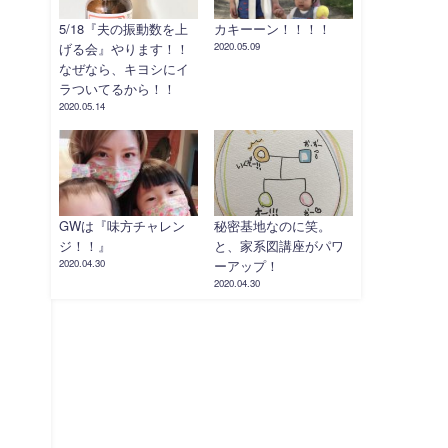
5/18『夫の振動数を上
カキーーン！！！！
げる会』やります！！
2020.05.09
なぜなら、キヨシにイ
ラついてるから！！
2020.05.14
GWは『味方チャレン
秘密基地なのに笑。
ジ！！』
と、家系図講座がパワ
2020.04.30
ーアップ！
2020.04.30