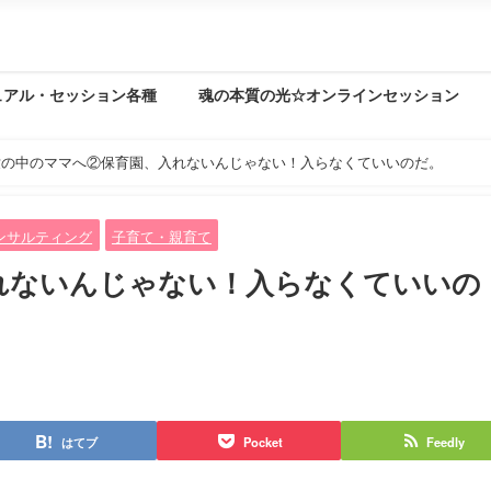
ュアル・セッション各種
魂の本質の光☆オンラインセッション
世の中のママへ②保育園、入れないんじゃない！入らなくていいのだ。
ンサルティング
子育て・親育て
れないんじゃない！入らなくていいの
はてブ
Pocket
Feedly