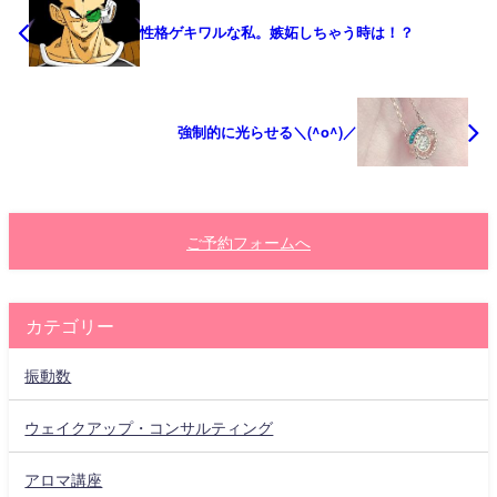
性格ゲキワルな私。嫉妬しちゃう時は！？
強制的に光らせる＼(^o^)／
ご予約フォームへ
カテゴリー
振動数
ウェイクアップ・コンサルティング
アロマ講座