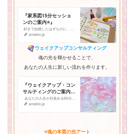
『家系図15分セッショ
ンのご案内⭐️』
好きで結婚したはずなのに、子どもも大好きなはずなのに なぜか最近上手くいかない。 気持ちがうまく伝えられないし、自分の立ち位置がよく分からなくなってしまっ…
ameblo.jp
ウェイクアップコンサルティング
魂の光を輝かせることで、
あなたの人生に新しい流れを作ります。
『ウェイクアップ・コン
サルティングのご案内
⭐️』
あなたの人生が目覚める60分間 ウェイクアップコンサルティング ご予約はこちらから▶︎▷予約フォーム ウェイクアップ・コンサルティングへようこそ！…
ameblo.jp
⭐️魂の本質の光アート