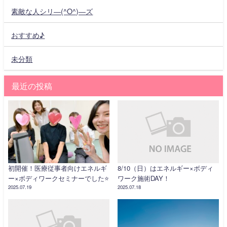
素敵な人シリ―(^O^)―ズ
おすすめ♪
未分類
最近の投稿
初開催！医療従事者向けエネルギ
8/10（日）はエネルギー×ボディ
ー×ボディワークセミナーでした⭐️
ワーク施術DAY！
2025.07.19
2025.07.18