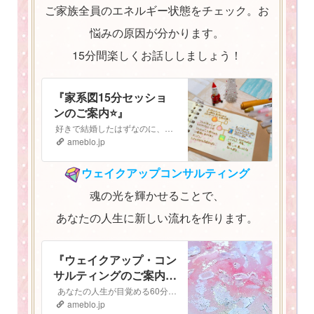
ご家族全員のエネルギー状態をチェック。お
悩みの原因が分かります。
15分間楽しくお話ししましょう！
『家系図15分セッショ
ンのご案内⭐️』
好きで結婚したはずなのに、子どもも大好きなはずなのに なぜか最近上手くいかない。 気持ちがうまく伝えられないし、自分の立ち位置がよく分からなくなってしまっ…
ameblo.jp
ウェイクアップコンサルティング
魂の光を輝かせることで、
あなたの人生に新しい流れを作ります。
『ウェイクアップ・コン
サルティングのご案内
⭐️』
あなたの人生が目覚める60分間 ウェイクアップコンサルティング ご予約はこちらから▶︎▷予約フォーム ウェイクアップ・コンサルティングへようこそ！…
ameblo.jp