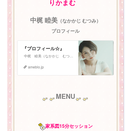
りかまむ
中梶 睦美
（なかかじ むつみ）
プロフィール
『プロフィール☆』
中梶 睦美（なかかじ むつみ） 1987年3月3日生まれ。 札幌在住 2児の母。振動数マスタートレーナー。 少し長いプロフィールになりますが、お読みいた…
ameblo.jp
MENU
家系図15分セッション