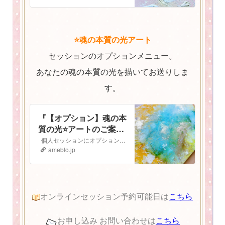
⭐️魂の本質の光アート
セッションのオプションメニュー。
あなたの魂の本質の光を描いてお送りしま
す。
『【オプション】魂の本
質の光⭐️アートのご案
内』
個人セッションにオプションで追加ができる 魂の本質の光⭐️アート のご案内です 魂の本質の光とは人は皆、胸の中にキラキラと輝く光を持っています。 私…
ameblo.jp
オンラインセッション予約可能日は
こちら
お申し込み お問い合わせは
こちら