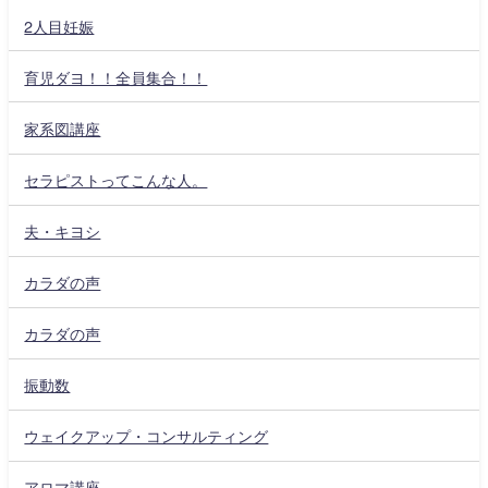
2人目妊娠
育児ダヨ！！全員集合！！
家系図講座
セラピストってこんな人。
夫・キヨシ
カラダの声
カラダの声
振動数
ウェイクアップ・コンサルティング
アロマ講座