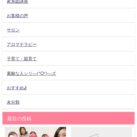
家系図講座
お客様の声
サロン
アロマテラピー
子育て・親育て
素敵な人シリ―(^O^)―ズ
おすすめ♪
未分類
最近の投稿