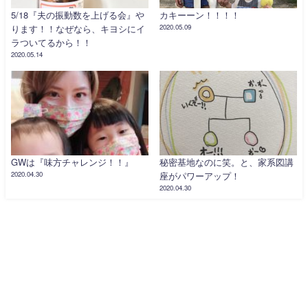
5/18『夫の振動数を上げる会』や
カキーーン！！！！
ります！！なぜなら、キヨシにイ
2020.05.09
ラついてるから！！
2020.05.14
GWは『味方チャレンジ！！』
秘密基地なのに笑。と、家系図講
2020.04.30
座がパワーアップ！
2020.04.30
トップページ
ご予約とお問い合わせ
特定商取引法に基づく表記