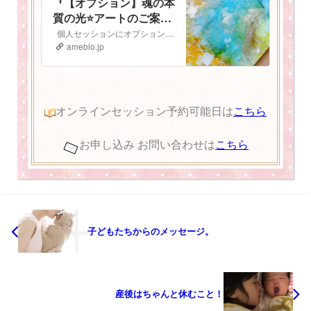
『【オプション】魂の本
質の光⭐️アートのご案
内』
個人セッションにオプションで追加ができる 魂の本質の光⭐️アート のご案内です 魂の本質の光とは人は皆、胸の中にキラキラと輝く光を持っています。 私…
ameblo.jp
オンラインセッション予約可能日は
こちら
お申し込み お問い合わせは
こちら
子どもたちからのメッセージ。
産後はちゃんと休むこと！