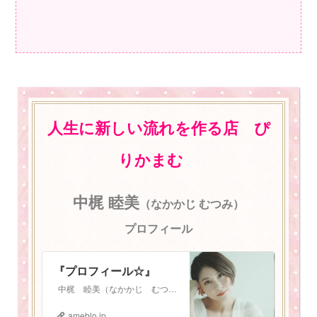
人生に新しい流れを作る店 ぴ
りかまむ
中梶 睦美
（なかかじ むつみ）
プロフィール
『プロフィール☆』
中梶 睦美（なかかじ むつみ） 1987年3月3日生まれ。 札幌在住 2児の母。振動数マスタートレーナー。 少し長いプロフィールになりますが、お読みいた…
ameblo.jp