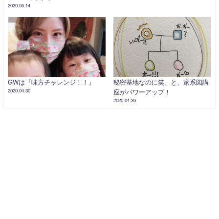
2020.05.14
GWは『味方チャレンジ！！』
秘密基地なのに笑。と、家系図講
2020.04.30
座がパワーアップ！
2020.04.30
トップページ
ご予約とお問い合わせ
特定商取引法に基づく表記
人生に新しい流れを作る店、振動数、アロマテラピー、産後ケア、マタニテ
ィケア | ぴりかまむ All Rights Reserved.