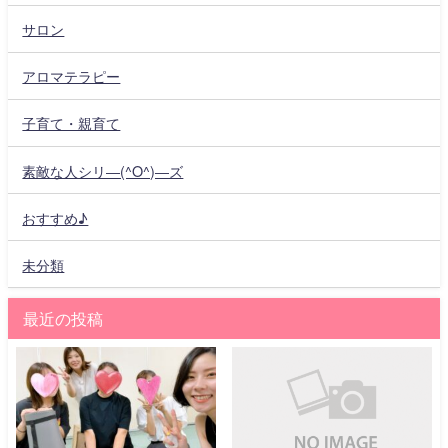
サロン
アロマテラピー
子育て・親育て
素敵な人シリ―(^O^)―ズ
おすすめ♪
未分類
最近の投稿