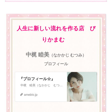
人生に新しい流れを作る店 ぴ
りかまむ
中梶 睦美
（なかかじ むつみ）
プロフィール
『プロフィール☆』
中梶 睦美（なかかじ むつみ） 1987年3月3日生まれ。 札幌在住 2児の母。振動数マスタートレーナー。 少し長いプロフィールになりますが、お読みいた…
ameblo.jp