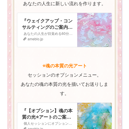
あなたの人生に新しい流れを作ります。
『ウェイクアップ・コン
サルティングのご案内
⭐️』
あなたの人生が目覚める60分間 ウェイクアップコンサルティング ご予約はこちらから▶︎▷予約フォーム ウェイクアップ・コンサルティングへようこそ！…
ameblo.jp
⭐️魂の本質の光アート
セッションのオプションメニュー。
あなたの魂の本質の光を描いてお送りしま
す。
『【オプション】魂の本
質の光⭐️アートのご案
内』
個人セッションにオプションで追加ができる 魂の本質の光⭐️アート のご案内です 魂の本質の光とは人は皆、胸の中にキラキラと輝く光を持っています。 私…
ameblo.jp