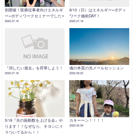
初開催！医療従事者向けエネルギ
8/10（日）はエネルギー×ボディ
ー×ボディワークセミナーでした⭐️
ワーク施術DAY！
2025.07.19
2025.07.18
『消したい過去』を昇華しよう！
魂の本質の光メールセッション
2025.07.18
2022.09.20
5/18『夫の振動数を上げる会』や
カキーーン！！！！
ります！！なぜなら、キヨシにイ
2020.05.09
ラついてるから！！