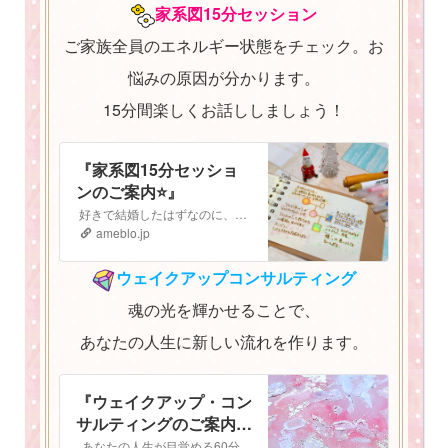
家系図15分セッション
ご家族全員のエネルギー状態をチェック。お
悩みの原因が分かります。
15分間楽しくお話ししましょう！
『家系図15分セッショ
ンのご案内⭐️』
好きで結婚したはずなのに、子どもも大好きなはずなのに なぜか最近上手くいかない。 気持ちがうまく伝えられないし、自分の立ち位置がよく分からなくなってしまっ…
ameblo.jp
ウェイクアップコンサルティング
魂の光を輝かせることで、
あなたの人生に新しい流れを作ります。
『ウェイクアップ・コン
サルティングのご案内
⭐️』
あなたの人生が目覚める60分間 ウェイクアップコンサルティング ご予約はこちらから▶︎▷予約フォーム ウェイクアップ・コンサルティングへようこそ！…