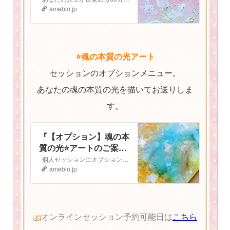
ameblo.jp
⭐️魂の本質の光アート
セッションのオプションメニュー。
あなたの魂の本質の光を描いてお送りしま
す。
『【オプション】魂の本
質の光⭐️アートのご案
内』
個人セッションにオプションで追加ができる 魂の本質の光⭐️アート のご案内です 魂の本質の光とは人は皆、胸の中にキラキラと輝く光を持っています。 私…
ameblo.jp
オンラインセッション予約可能日は
こちら