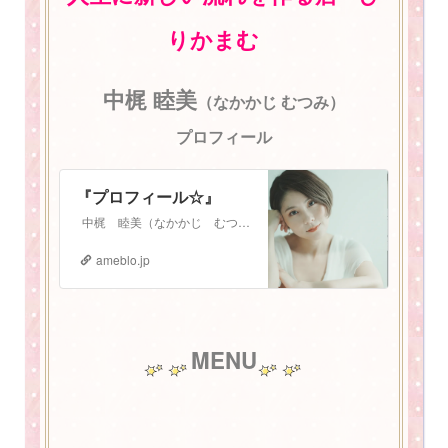
りかまむ
中梶 睦美
（なかかじ むつみ）
プロフィール
『プロフィール☆』
中梶 睦美（なかかじ むつみ） 1987年3月3日生まれ。 札幌在住 2児の母。振動数マスタートレーナー。 少し長いプロフィールになりますが、お読みいた…
ameblo.jp
MENU