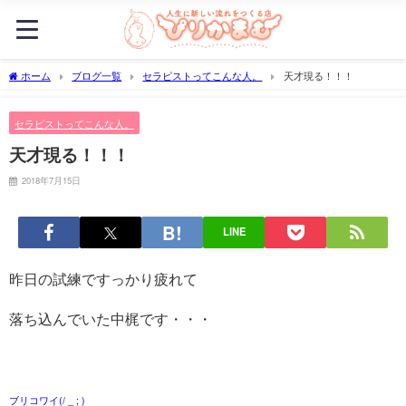
ホーム
ブログ一覧
セラピストってこんな人。
天才現る！！！
セラピストってこんな人。
天才現る！！！
2018年7月15日
LINE
昨日の試練ですっかり疲れて
落ち込んでいた中梶です・・・
ブリコワイ(/ _ ; )