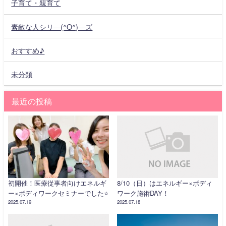
子育て・親育て
素敵な人シリ―(^O^)―ズ
おすすめ♪
未分類
最近の投稿
初開催！医療従事者向けエネルギ
8/10（日）はエネルギー×ボディ
ー×ボディワークセミナーでした⭐️
ワーク施術DAY！
2025.07.19
2025.07.18