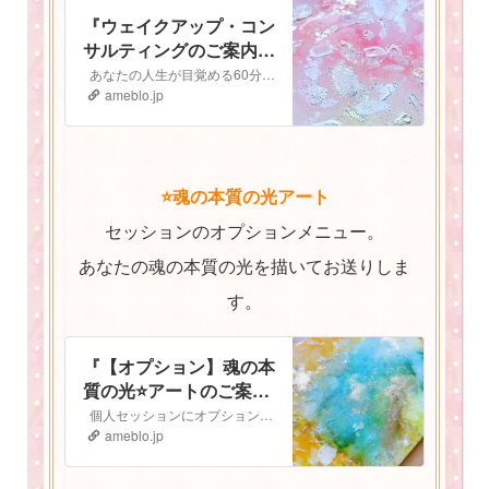
『ウェイクアップ・コン
サルティングのご案内
⭐️』
あなたの人生が目覚める60分間 ウェイクアップコンサルティング ご予約はこちらから▶︎▷予約フォーム ウェイクアップ・コンサルティングへようこそ！…
ameblo.jp
⭐️魂の本質の光アート
セッションのオプションメニュー。
あなたの魂の本質の光を描いてお送りしま
す。
『【オプション】魂の本
質の光⭐️アートのご案
内』
個人セッションにオプションで追加ができる 魂の本質の光⭐️アート のご案内です 魂の本質の光とは人は皆、胸の中にキラキラと輝く光を持っています。 私…
ameblo.jp