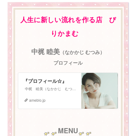
人生に新しい流れを作る店 ぴ
りかまむ
中梶 睦美
（なかかじ むつみ）
プロフィール
『プロフィール☆』
中梶 睦美（なかかじ むつみ） 1987年3月3日生まれ。 札幌在住 2児の母。振動数マスタートレーナー。 少し長いプロフィールになりますが、お読みいた…
ameblo.jp
MENU