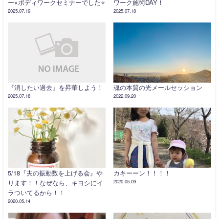
ー×ボディワークセミナーでした⭐️
ワーク施術DAY！
2025.07.19
2025.07.18
『消したい過去』を昇華しよう！
魂の本質の光メールセッション
2025.07.18
2022.09.20
5/18『夫の振動数を上げる会』や
カキーーン！！！！
ります！！なぜなら、キヨシにイ
2020.05.09
ラついてるから！！
2020.05.14