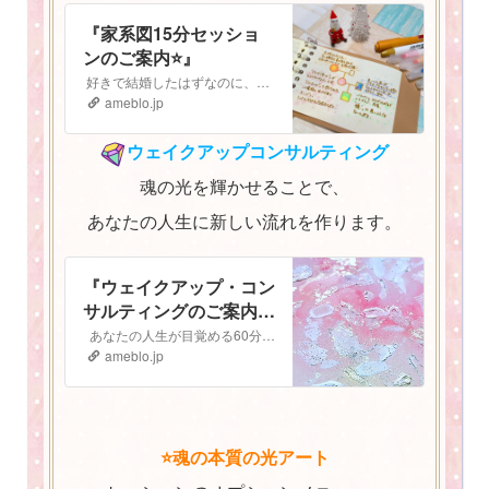
『家系図15分セッショ
ンのご案内⭐️』
好きで結婚したはずなのに、子どもも大好きなはずなのに なぜか最近上手くいかない。 気持ちがうまく伝えられないし、自分の立ち位置がよく分からなくなってしまっ…
ameblo.jp
ウェイクアップコンサルティング
魂の光を輝かせることで、
あなたの人生に新しい流れを作ります。
『ウェイクアップ・コン
サルティングのご案内
⭐️』
あなたの人生が目覚める60分間 ウェイクアップコンサルティング ご予約はこちらから▶︎▷予約フォーム ウェイクアップ・コンサルティングへようこそ！…
ameblo.jp
⭐️魂の本質の光アート