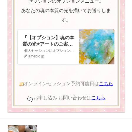
セッションのオプションメニュー。
あなたの魂の本質の光を描いてお送りしま
す。
『【オプション】魂の本
質の光⭐️アートのご案
内』
個人セッションにオプションで追加ができる 魂の本質の光⭐️アート のご案内です 魂の本質の光とは人は皆、胸の中にキラキラと輝く光を持っています。 私…
ameblo.jp
オンラインセッション予約可能日は
こちら
お申し込み お問い合わせは
こちら