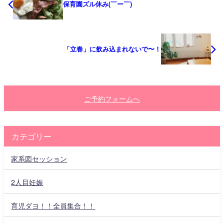
保育園ズル休み(￣ー￣)
「立春」に飲み込まれないで〜！
ご予約フォームへ
カテゴリー
家系図セッション
2人目妊娠
育児ダヨ！！全員集合！！