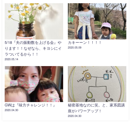
5/18『夫の振動数を上げる会』や
カキーーン！！！！
ります！！なぜなら、キヨシにイ
2020.05.09
ラついてるから！！
2020.05.14
GWは『味方チャレンジ！！』
秘密基地なのに笑。と、家系図講
2020.04.30
座がパワーアップ！
2020.04.30