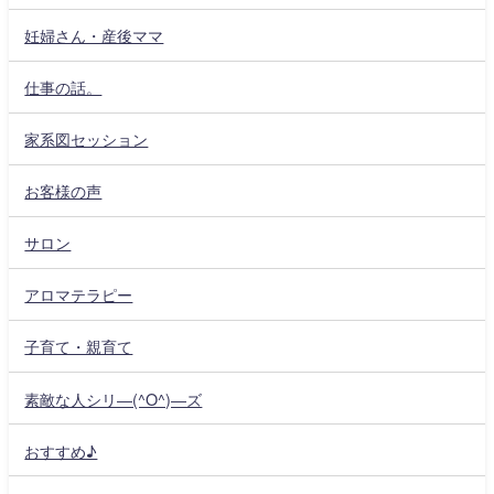
妊婦さん・産後ママ
仕事の話。
家系図セッション
お客様の声
サロン
アロマテラピー
子育て・親育て
素敵な人シリ―(^O^)―ズ
おすすめ♪