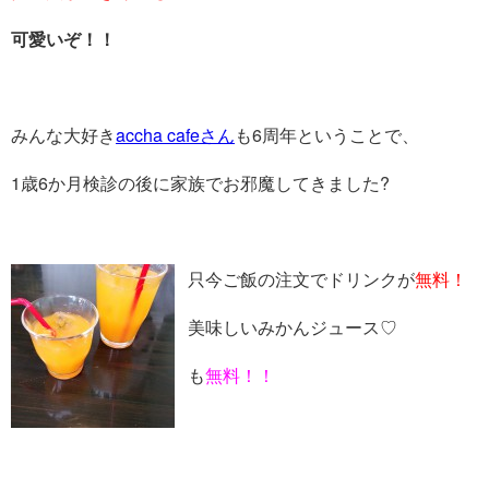
可愛いぞ！！
みんな大好き
accha cafeさん
も6周年ということで、
1歳6か月検診の後に家族でお邪魔してきました?
只今ご飯の注文でドリンクが
無料！
美味しいみかんジュース♡
も
無料！！