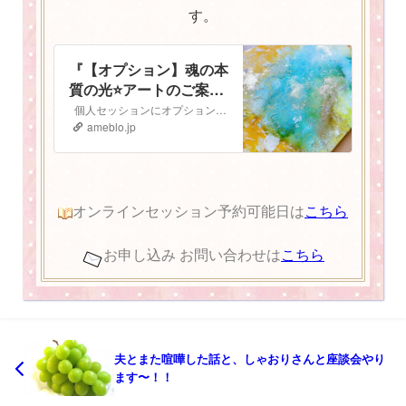
す。
『【オプション】魂の本
質の光⭐️アートのご案
内』
個人セッションにオプションで追加ができる 魂の本質の光⭐️アート のご案内です 魂の本質の光とは人は皆、胸の中にキラキラと輝く光を持っています。 私…
ameblo.jp
オンラインセッション予約可能日は
こちら
お申し込み お問い合わせは
こちら
夫とまた喧嘩した話と、しゃおりさんと座談会やり
ます〜！！