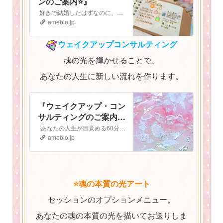
ンのご案内⭐️』
好きで結婚したはずなのに、子どもも大好きなはずなのに なぜか最近上手くいかない。 気持ちがうまく伝えられないし、自分の立ち位置がよく分からなくなってしまっ…
ameblo.jp
ウェイクアップコンサルティング
魂の光を輝かせることで、
あなたの人生に新しい流れを作ります。
『ウェイクアップ・コン
サルティングのご案内
⭐️』
あなたの人生が目覚める60分間 ウェイクアップコンサルティング ご予約はこちらから▶︎▷予約フォーム ウェイクアップ・コンサルティングへようこそ！…
ameblo.jp
⭐️魂の本質の光アート
セッションのオプションメニュー。
あなたの魂の本質の光を描いてお送りしま