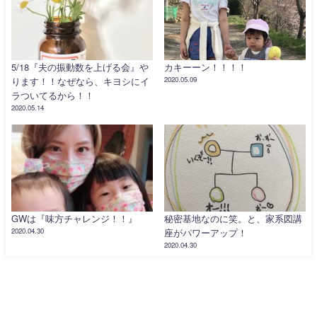
5/18『夫の振動数を上げる会』や
カキーーン！！！！
ります！！なぜなら、キヨシにイ
2020.05.09
ラついてるから！！
2020.05.14
GWは『味方チャレンジ！！』
秘密基地なのに笑。と、家系図講
2020.04.30
座がパワーアップ！
2020.04.30