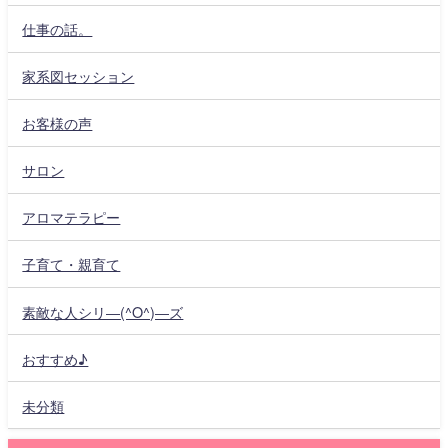
仕事の話。
家系図セッション
お客様の声
サロン
アロマテラピー
子育て・親育て
素敵な人シリ―(^O^)―ズ
おすすめ♪
未分類